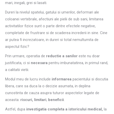
mari, inegali, grei si lasati.
Dureri la nivelul spatelui, gatului si umerilor, deformari ale
coloanei vertebrale, afectiuni ale pielii de sub sani, limitarea
activitatilor fizice sunt o parte dintre efectele negative,
completate de frustrare si de scaderea increderii in sine. Cine
ar putea fi increzatoare, in dureri si total nemultumita de
aspectul fizic?
Prin urmare, operatia de
reductie a sanilor
este nu doar
justificata, ci si
necesara
pentru imbunatatirea, in primul rand,
a calitatii vietii.
Modul meu de lucru include
informarea
pacientului si discutia
libera, care sa duca la o decizie asumata, in deplina
cunostinta de cauza asupra tuturor aspectelor legate de
aceasta:
riscuri, limitari
,
beneficii
.
Astfel, dupa
investigatia completa a istoricului medical,
la